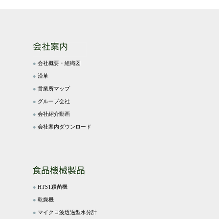
●
会社概要・組織図
●
沿革
●
営業所マップ
●
グループ会社
●
会社紹介動画
●
会社案内ダウンロード
●
HTST殺菌機
●
乾燥機
●
マイクロ波透過型水分計