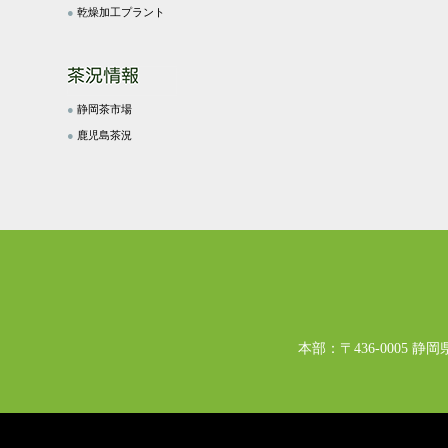
●
乾燥加工プラント
●
静岡茶市場
●
鹿児島茶況
本部：〒436-0005 