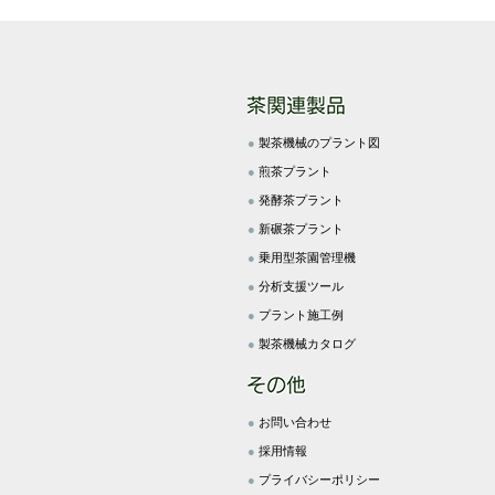
●
製茶機械のプラント図
●
煎茶プラント
●
発酵茶プラント
●
新碾茶プラント
●
乗用型茶園管理機
●
分析支援ツール
●
プラント施工例
●
製茶機械カタログ
●
お問い合わせ
●
採用情報
●
プライバシーポリシー