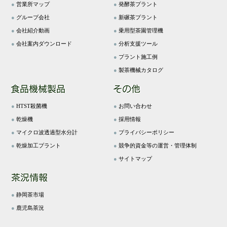
●
営業所マップ
●
発酵茶プラント
●
グループ会社
●
新碾茶プラント
●
会社紹介動画
●
乗用型茶園管理機
●
会社案内ダウンロード
●
分析支援ツール
●
プラント施工例
●
製茶機械カタログ
●
HTST殺菌機
●
お問い合わせ
●
乾燥機
●
採用情報
●
マイクロ波透過型水分計
●
プライバシーポリシー
●
乾燥加工プラント
●
競争的資金等の運営・管理体制
●
サイトマップ
●
静岡茶市場
●
鹿児島茶況