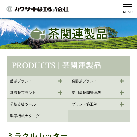
MENU
煎茶プラント
発酵茶プラント
新碾茶プラント
乗用型茶園管理機
分析支援ツール
プラント施工例
製茶機械カタログ
ミラクルカッター