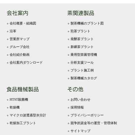
●
会社概要・組織図
●
製茶機械のプラント図
●
沿革
●
煎茶プラント
●
営業所マップ
●
発酵茶プラント
●
グループ会社
●
新碾茶プラント
●
会社紹介動画
●
乗用型茶園管理機
●
会社案内ダウンロード
●
分析支援ツール
●
プラント施工例
●
製茶機械カタログ
●
HTST殺菌機
●
お問い合わせ
●
乾燥機
●
採用情報
●
マイクロ波透過型水分計
●
プライバシーポリシー
●
乾燥加工プラント
●
競争的資金等の運営・管理体制
●
サイトマップ